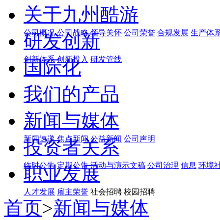
关于九州酷游
公司概况
公司战略
领导关怀
公司荣誉
合规发展
生产体
研发创新
创新体系
创新投入
研发管线
国际化
我们的产品
新闻与媒体
新闻速递
焦点新闻
公益新闻
公司声明
投资者关系
临时公告
定期公告
活动与演示文稿
公司治理
信息
环境
职业发展
人才发展
雇主荣誉
社会招聘 校园招聘
首页
>
新闻与媒体