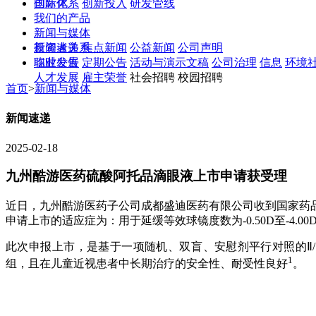
创新体系
国际化
创新投入
研发管线
我们的产品
新闻与媒体
新闻速递
投资者关系
焦点新闻
公益新闻
公司声明
临时公告
职业发展
定期公告
活动与演示文稿
公司治理
信息
环境
人才发展
雇主荣誉
社会招聘 校园招聘
首页
>
新闻与媒体
新闻速递
2025-02-18
九州酷游医药硫酸阿托品滴眼液上市申请获受理
近日，九州酷游医药子公司成都盛迪医药有限公司收到国家药品
申请上市的适应症为：用于延缓等效球镜度数为-0.50D至-4.0
此次申报上市，是基于一项随机、双盲、安慰剂平行对照的
1
组，且在儿童近视患者中长期治疗的安全性、耐受性良好
。