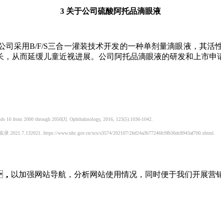
3 关于公司硫酸阿托品滴眼液
用B/F/S三合一灌装技术开发的一种单剂量滴眼液，其活
制眼轴增长，从而延缓儿童近视进展。公司阿托品滴眼液的研发和上市
nds 16 from 2000 through 2050[J]. Ophthalmology, 2016, 123(5):1036-1042.
s://www.nhc.gov.cn/xcs/s3574/202107/2fef24a3b77246fc9fb36dc8943af700.shtml.
，以加强网站导航，分析网站使用情况，同时便于我们开展营销推广。