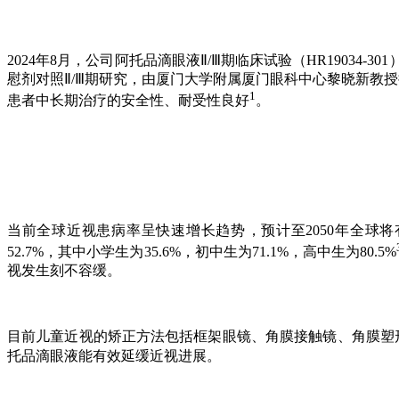
2024年8月，公司阿托品滴眼液Ⅱ/Ⅲ期临床试验（HR19
慰剂对照Ⅱ/Ⅲ期研究，由厦门大学附属厦门眼科中心黎晓新教授
1
患者中长期治疗的安全性、耐受性良好
。
当前全球近视患病率呈快速增长趋势，预计至2050年全球将有47
52.7%，其中小学生为35.6%，初中生为71.1%，高中生为80.5%
视发生刻不容缓。
目前儿童近视的矫正方法包括框架眼镜、角膜接触镜、角
托品滴眼液能有效延缓近视进展。