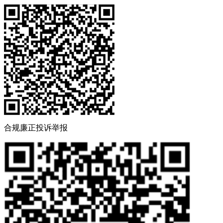
合规廉正投诉举报