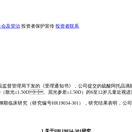
社会及管治
投资者保护宣传
投资者联系
监督管理局下发的《受理通知书》，公司提交的硫酸阿托品滴眼液
0D（散光≤1.50D、屈光参差≤1.50D）的6至12岁儿童近视
Ⅱ/Ⅲ期临床研究（研究编号HR19034-301），研究结果表明
1 关于HR19034-301研究