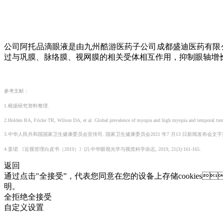
公司阿托品滴眼液是由九州酷游医药子公司成都盛迪医药有限公司采
过与巩膜、脉络膜、视网膜的相关受体相互作用，抑
参考文献：
1.根据研究资料整理.
2.Holden BA, Fricke TR, Wilson DA, et al. Global prevalence of myopia and high myopia and temporal tre
3.中华人民共和国国家卫生健康委员会宣传司. 国家卫生健康委员会2021 年7 月13 日新闻发布会文字实录.2021.7.132021. http
4.姜珺.《近视管理白皮书（2019）》[J].中华眼视光学与视觉科学杂志, 2019, 21(3):161-165.
返回
通过点击"全接受”，代表您同意在您的设备上存储cookies
明。
全拒绝
全接受
自定义设置