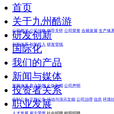
首页
关于九州酷游
公司概况
公司战略
领导关怀
公司荣誉
合规发展
生产体
研发创新
创新体系
创新投入
研发管线
国际化
我们的产品
新闻与媒体
新闻速递
焦点新闻
公益新闻
公司声明
投资者关系
临时公告
定期公告
活动与演示文稿
公司治理
信息
环境
职业发展
人才发展
雇主荣誉
社会招聘 校园招聘