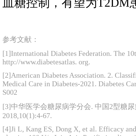
血糖控制，有望为T2
参考文献：
[1]International Diabetes Federation. The 10th
http://www.diabetesatlas. org.
[2]American Diabetes Association. 2. Classif
Medical Care in Diabetes-2021. Diabetes Car
S002
[3]中华医学会糖尿病学分会. 中国2型糖尿病
2018,10(1):4-67.
[4]Ji L, Kang ES, Dong X, et al. Efficacy and