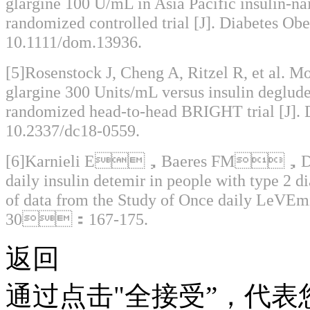
glargine 100 U/mL in Asia Pacific insulin-n
randomized controlled trial [J]. Diabetes Ob
10.1111/dom.13936.
[5]Rosenstock J, Cheng A, Ritzel R, et al. Mor
glargine 300 Units/mL versus insulin degludec
randomized head-to-head BRIGHT trial [J]. 
10.2337/dc18-0559.
[6]Karnieli E，Baeres FM，Dzida
daily insulin detemir in people with type 
of data from the Study of Once dail
30：167-175.
返回
通过点击"全接受”，