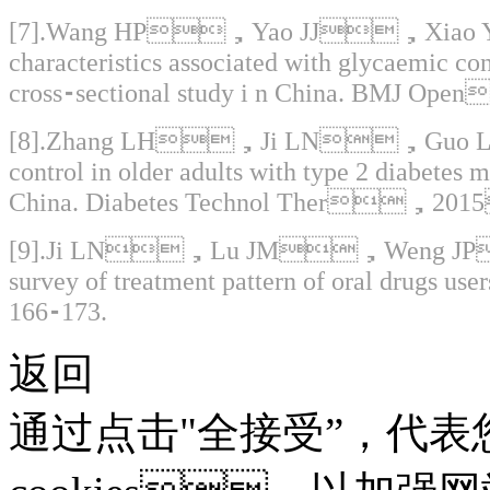
[7].Wang HP，Yao JJ，Xiao Y，
characteristics associated with glycaemic
cross⁃sectional study i n China. B
[8].Zhang LH，Ji LN，Guo LX
control in older adults with type 2 diabetes m
China. Diabetes Technol Ther，
[9].Ji LN，Lu JM，Weng JP，et 
survey of treatment pattern of oral 
166⁃173.
返回
通过点击"全接受”，