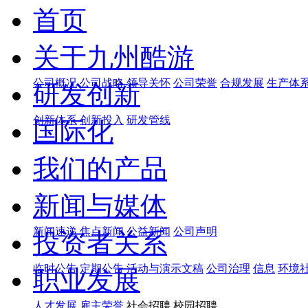
首页
关于九州酷游
公司概况
公司战略
领导关怀
公司荣誉
合规发展
生产体
研发创新
创新体系
创新投入
研发管线
国际化
我们的产品
新闻与媒体
新闻速递
焦点新闻
公益新闻
公司声明
投资者关系
临时公告
定期公告
活动与演示文稿
公司治理
信息
环境
职业发展
人才发展
雇主荣誉
社会招聘 校园招聘