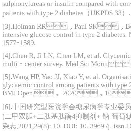
sulphonylureas or insulin compared with conv
patients with type 2 diabetes（UKPDS 33）. La
[3].Holman RR，Paul SK，Bethe
intensive glucose control in type 2 
1577⁃1589.
[4].Chen R, Ji LN, Chen LM, et al. Glycem
multi ⁃ center survey. Med Sci Mo
[5].Wang HP, Yao JJ, Xiao Y, et al. Organisat
glycaemic control among patients with typ
BMJ Open， 2020，10：
[6].中国研究型医院学会糖尿病学专业委
(二甲双胍+二肽基肽酶4抑制剂+ 钠-葡萄糖
杂志,2021,29(8): 10. DOI: 10. 3969 /j. issn.