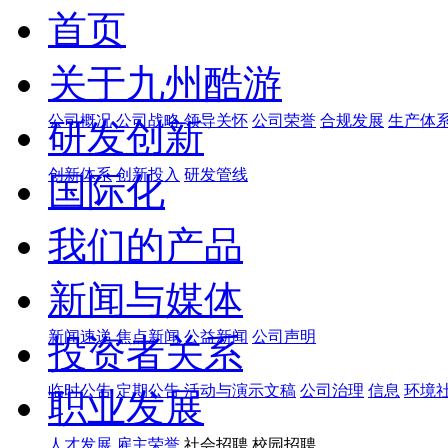
首页
关于九州酷游
公司概况
公司战略
领导关怀
公司荣誉
合规发展
生产体
研发创新
创新体系
创新投入
研发管线
国际化
我们的产品
新闻与媒体
新闻速递
焦点新闻
公益新闻
公司声明
投资者关系
临时公告
定期公告
活动与演示文稿
公司治理
信息
环境
职业发展
人才发展
雇主荣誉
社会招聘 校园招聘