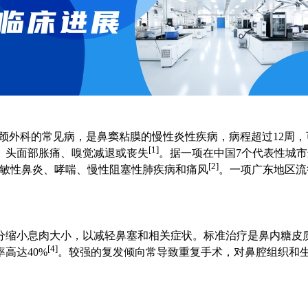
是耳鼻咽喉头颈外科的常见病，是鼻窦粘膜的慢性炎性疾病，病程超过
[1]
、头面部胀痛、嗅觉减退或丧失
。据一项在中国7个代表性城市进
[2]
性鼻炎、哮喘、慢性阻塞性肺疾病和痛风
。一项广东地区流行
缩小息肉大小，以减轻鼻塞和相关症状。标准治疗是鼻内糖皮质激
[4]
率高达40%
。较强的复发倾向常导致重复手术，对鼻腔组织和