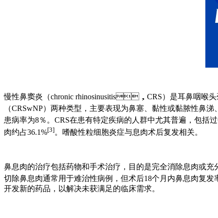
慢性鼻窦炎（chronic rhinosinusitis，CRS）
（CRSwNP）两种类型，主要表现为鼻塞、黏性或黏脓性鼻涕
患病率为8％。CRS在患有特定疾病的人群中尤其普遍，包括过敏
[3]
肉约占36.1%
。嗜酸性粒细胞炎症与息肉术后复发相关。
鼻息肉的治疗包括药物和手术治疗，目的是完全消除息肉或充分
切除鼻息肉通常用于难治性病例，但术后18个月内鼻息肉复发
开发新的药品，以解决未获满足的临床需求。