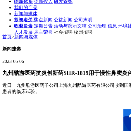
创新体系
国际化
创新投入
研发管线
我们的产品
新闻与媒体
新闻速递
投资者关系
焦点新闻
公益新闻
公司声明
临时公告
职业发展
定期公告
活动与演示文稿
公司治理
信息
环境
人才发展
雇主荣誉
社会招聘 校园招聘
首页
>
新闻与媒体
新闻速递
2023-05-06
九州酷游医药抗炎创新药SHR-1819用于慢性鼻窦
近日，九州酷游医药子公司上海九州酷游医药有限公司收到国家
患者的临床试验。