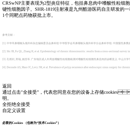
CRSwNP主要表现为2型炎症特征，包括鼻息肉中嗜酸性粒细胞
键性细胞因子。SHR-1819注射液是九州酷游医药自主研发的一种靶
1个同靶点药物获批上市。
参考文献：
[1]. 中华耳鼻咽喉头颈外科杂志编辑委员会鼻科组 中华医学会耳鼻咽喉头颈外科学分会鼻科学组. 中国慢性鼻窦炎诊断和治疗指南
[2]. Shi JB, Fu QL, Zhang H, et al. Epidemiology of chronic rhinosinusitis: results from a cross-sectional survey i
[3]. 孔维封, 郑瑞, 姚浩等. 广东地区成人外周血嗜酸性粒细胞检测对嗜酸性粒细胞性鼻息肉的诊断意义. 中山大学学报(医学版). 
[4]. Deconde AS, Mace JC, Levy JM, et al. Prevalence of polyp recurrence after endoscopic sinus surgery for chro
返回
通过点击"全接受”，代表您同意在您的设备上存储cookies
明。
全拒绝
全接受
自定义设置
必要的Cookies （也称为“技术Cookies”）