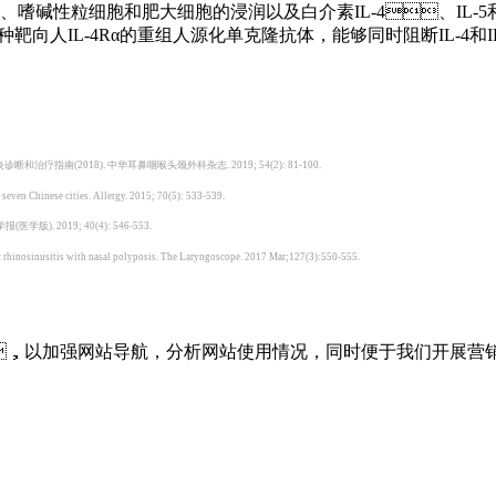
、嗜碱性粒细胞和肥大细胞的浸润以及白介素IL-4、IL-5和IL
向人IL-4Rα的重组人源化单克隆抗体，能够同时阻断IL-4和
(2018). 中华耳鼻咽喉头颈外科杂志. 2019; 54(2): 81-100.
n seven Chinese cities. Allergy. 2015; 70(5): 533-539.
2019; 40(4): 546-553.
nic rhinosinusitis with nasal polyposis. The Laryngoscope. 2017 Mar;127(3):550-555.
，以加强网站导航，分析网站使用情况，同时便于我们开展营销推广。