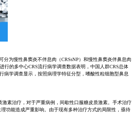
12周，可分为慢性鼻窦炎不伴息肉（CRSsNP）和慢性鼻窦炎伴鼻息肉
行的多中心CRS流行病学调查数据表明，中国人群CRS总体
病学调查显示，按照病理学特征分型，嗜酸性粒细胞型鼻息
素治疗，对于严重病例，间歇性口服糖皮质激素。手术治疗
生理功能造成严重影响。由于现有多种治疗方式的局限性，亟待