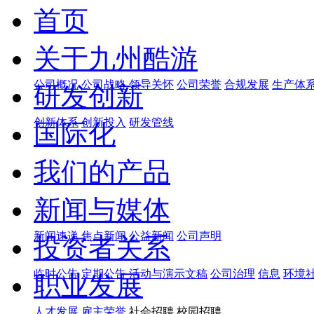
首页
关于九州酷游
公司概况
公司战略
领导关怀
公司荣誉
合规发展
生产体
研发创新
创新体系
创新投入
研发管线
国际化
我们的产品
新闻与媒体
新闻速递
焦点新闻
公益新闻
公司声明
投资者关系
临时公告
定期公告
活动与演示文稿
公司治理
信息
环境
职业发展
人才发展
雇主荣誉
社会招聘 校园招聘