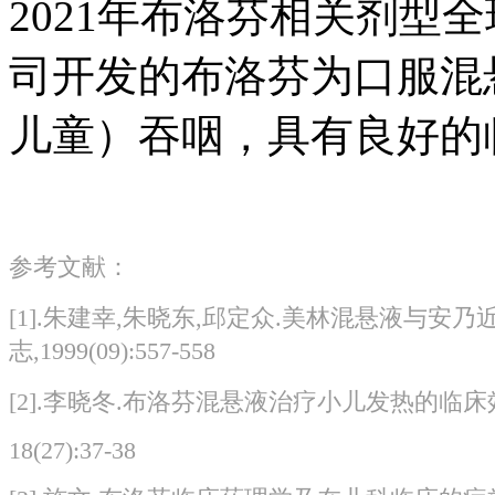
2021年布洛芬相关剂型全
司开发的布洛芬为口服混悬
儿童）吞咽，具有良好
参考文献：
[1].朱建幸,朱晓东,邱定众.美林混悬液与安
志,1999(09):557-558
[2].李晓冬.布洛芬混悬液治疗小儿发热的临床效果
18(27):37-38