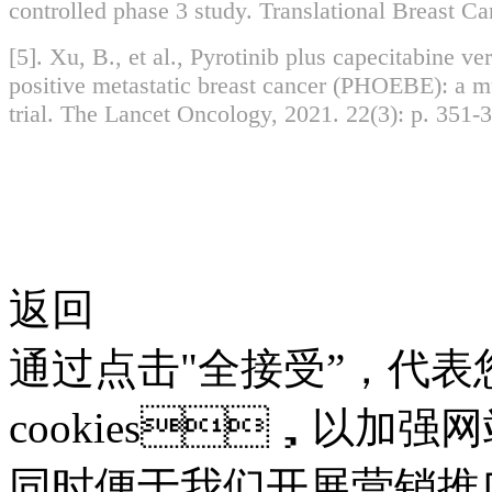
controlled phase 3 study. Translational Breast Ca
[5]. Xu, B., et al., Pyrotinib plus capecitabine v
positive metastatic breast cancer (PHOEBE): a mu
trial. The Lancet Oncology, 2021. 22(3): p. 351-
返回
通过点击"全接受”，
cookies，以加强网
同时便于我们开展营销推广。