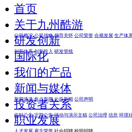
首页
关于九州酷游
公司概况
公司战略
领导关怀
公司荣誉
合规发展
生产体
研发创新
创新体系
创新投入
研发管线
国际化
我们的产品
新闻与媒体
新闻速递
焦点新闻
公益新闻
公司声明
投资者关系
临时公告
定期公告
活动与演示文稿
公司治理
信息
环境
职业发展
人才发展
雇主荣誉
社会招聘 校园招聘