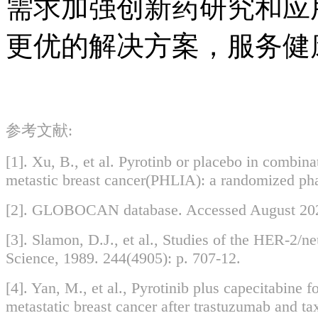
需求加强创新药研究和应用
更优的解决方案，服务健
参考文献:
[1]. Xu, B., et al. Pyrotinb or placebo in combi
metastic breast cancer(PHLIA): a randomized ph
[2]. GLOBOCAN database. Accessed August 20
[3]. Slamon, D.J., et al., Studies of the HER-2/
Science, 1989. 244(4905): p. 707-12.
[4]. Yan, M., et al., Pyrotinib plus capecitabine 
metastatic breast cancer after trastuzumab and 