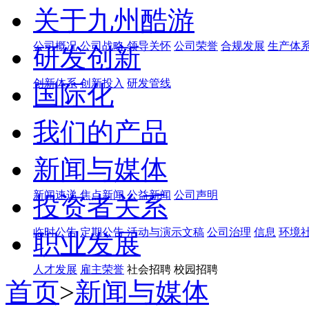
关于九州酷游
公司概况
公司战略
领导关怀
公司荣誉
合规发展
生产体
研发创新
创新体系
创新投入
研发管线
国际化
我们的产品
新闻与媒体
新闻速递
焦点新闻
公益新闻
公司声明
投资者关系
临时公告
定期公告
活动与演示文稿
公司治理
信息
环境
职业发展
人才发展
雇主荣誉
社会招聘 校园招聘
首页
>
新闻与媒体